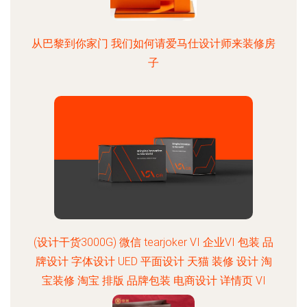
从巴黎到你家门 我们如何请爱马仕设计师来装修房
子
(设计干货3000G) 微信 tearjoker VI 企业VI 包装 品
牌设计 字体设计 UED 平面设计 天猫 装修 设计 淘
宝装修 淘宝 排版 品牌包装 电商设计 详情页 VI
C4D @tearjoker