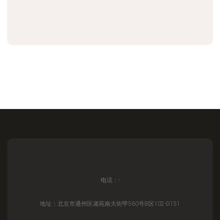
电话：-
地址：北京市通州区潞苑南大街甲560号B区102-D151