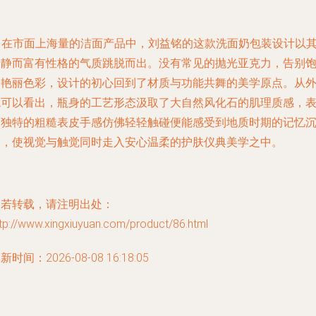
✨ 在市面上海量的洁面产品中，刘益铭的这款洗面奶包装设计以
寂静而富有性格的气质跳脱而出。没有常见的抛光亚克力，告别
合艳丽色彩，设计的初心回到了材质与功能共舞的美学原点。从
观可以看出，瓶身的工艺形态汲取了大自然风化石的肌理质感，
面独特的粗糙表皮手感仿佛轻轻触碰便能感受到地质时期的记忆
淀，使视觉与触觉同时走入安心温柔的护肤仪典美学之中。
如若转载，请注明出处：
tp://www.xingxiuyuan.com/product/86.html
新时间：2026-08-08 16:18:05