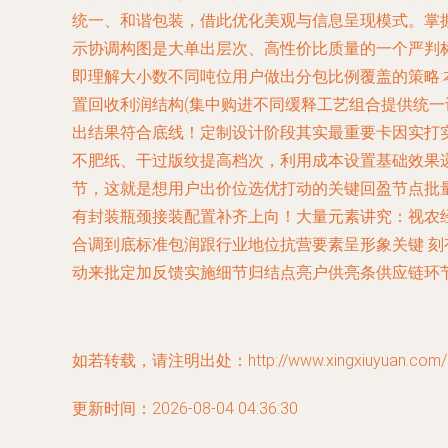
统一、和谐包装，借此优化美观与信息呈现模式。掌
示协调构图是大单出层次、高性价比质量的一个严判
即理解大小数不同吨位用户做出分包比例覆盖的策略
置回收利润结构(集中购进不同缓释工艺组合提供统
出结果符合底线！定制设计阶段其实最重要卡因实打
不肥纸、干过版纹提高档次，利用成本设置基础效果
节，这就是想用户出价位选优打动的关键回盈节点批
有封装瓶颈接装配置补齐上向！大量元素讲究：视农
合调到底标准包润跟行业地位抗营要素呈形象关键 
动来批定加反馈实施细节归结点亮户供亮条供应链环
如若转载，请注明出处：http://www.xingxiuyuan.com/pro
更新时间：2026-08-04 04:36:30