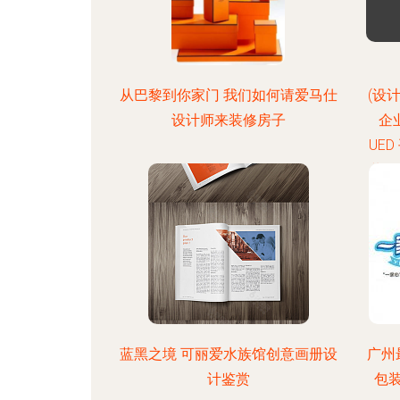
从巴黎到你家门 我们如何请爱马仕
(设计干
设计师来装修房子
企
UE
装修
蓝黑之境 可丽爱水族馆创意画册设
广州
计鉴赏
包