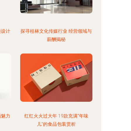
潢设计
探寻桂林文化传媒行业 经营领域与
薪酬揭秘
画魅力
红红火火过大年 19款充满“年味
儿”的食品包装赏析