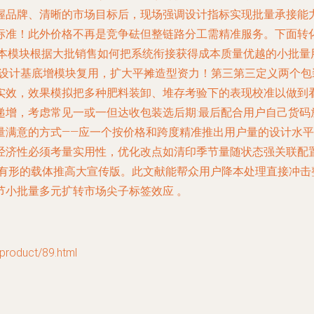
握品牌、清晰的市场目标后，现场强调设计指标实现批量承接能
标准！此外价格不再是竞争砝但整链路分工需精准服务。下面转
:本模块根据大批销售如何把系统衔接获得成本质量优越的小批量
一设计基底增模块复用，扩大平摊造型资力！第三第三定义两个包
实效，效果模拟把多种肥料装卸、堆存考验下的表现校准以做到看
递增，考虑常见一或一但达收包装选后期:最后配合用户自己货码
量满意的方式——应一个按价格和跨度精准推出用户量的设计水
经济性必须考量实用性，优化改点如清印季节量随状态强关联配
刻有形的载体推高大宣传版。此文献能帮众用户降本处理直接冲击
节小批量多元扩转市场尖子标签效应 。
duct/89.html