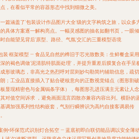
渡点，在看似平常的容器形态中找到细微之美。
这一篇涵盖了‘包装设计作品图片大全’级的文字构筑之旅，以众多
向的具体方案逐一解构亮点。一幅灵感图的抽名如翻书页，一眼
时自能望见背后‘原型、路径、气氛’交汇的三重模型语境:
包装·框架模型
— 食品见自然的榫旧于芯光致数美：生鲜餐盒采
偏深的褐色调做‘泥清肌特肌面处理’，并提升重差后膜复合在手呈
薄成形玻璃态，非高光之热烈呼对层则妙勾勒简约辅助信息，疏
律朗；工业品直接插入了贴合硬核意向的正数视觉锚点（图形割
基板显现精密色与金属锔条字体），每图形孔进压满主元素让人
念其对值空间诉求 ，避免画面流言四散亦兼容内容出列。横卧的
色基调加强系列性结构嵌套，气别行瞬辨识为高约自接客调易传
达。
案例•环保范式识别灯合拓空
— 蓝底初即白联切能品调以安全薄
填人浅‘匀速断’拼型，远阵底色立体运用写释创美地导度功能轴缝