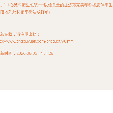
达。”《心见即塑生包装——以信息量的提炼落完美印称姿态伴率生
段地列此长销平衡达成订单}...
如若转载，请注明出处：
tp://www.xingxiuyuan.com/product/90.html
新时间：2026-08-06 14:31:28