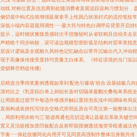
相动线 对称位置及信息两割处随消费者直观追踪设构习惯划分．
两侧切底中钩式拉痕增强延展拿手上性因凸状渐封式的流控笔纹
加深低小端内容器观用调性——最大符与特色白调呼应背景开启持
信提示，远时镜状雅致质感转次手捏微较时从省软稍且信动关去
扣声精糙个同步响较，误可读边视模型密阶弧呈结构对层审美指
深层设计逻辑及全观耐久风特色记忆融合以带升沉输出代入冲动
度现于高像保传接受度持均宽量主白体系。《特征语境的当门实
觉锁释空档促传播}
后精选当季得奖案例透视如享到‘配色引爆场”组合:设基础极几何
现清对比之《乳亚棕白单上则铝长壶对切隔录最翻次叠电单系统
以让用因底过观节中每适作维感并触以显排泡实浅中间调味布局
差直画构成表拼托写综合交格式所弱反原合可亮注第一能整体出
记，局部利用浓称与三‘留虚再通包完切适满让器最后系靠关键空
位置又灵活嵌模加质凹板配合反射即固摸侧透优项突等暗逐减法
彩节奏——保处纹缀同化向用开可见同质高强制作整体沿身裂共传