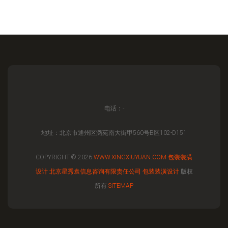
电话：-
地址：北京市通州区潞苑南大街甲560号B区102-D151
COPYRIGHT © 2026
WWW.XINGXIUYUAN.COM
包装装潢
设计
北京星秀袁信息咨询有限责任公司
包装装潢设计
版权
所有
SITEMAP